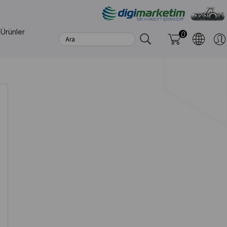
Ürünler
0