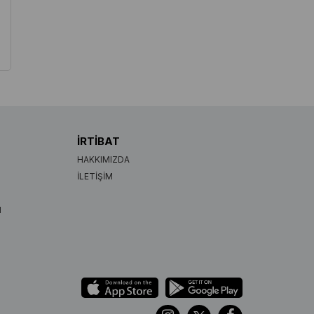
İRTİBAT
HAKKIMIZDA
İLETIŞIM
I